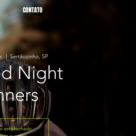
CONTATO
r.
  |  
Sertãozinho, SP
d Night
nners
ro está fechado
tros eventos