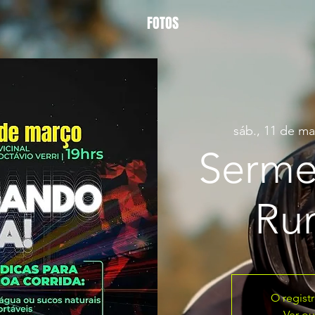
FOTOS
sáb., 11 de ma
Serme
Ru
O regist
Ver ou