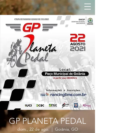
GP PLANETA PEDAL
dom., 22 de ago.
  |  
Goiânia, GO