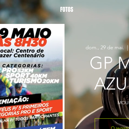
FOTOS
dom., 29 de mai.
  |
GP 
AZU
MOUN
O regist