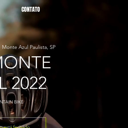
CONTATO
  
Monte Azul Paulista, SP
MONTE
L 2022
TAIN BIKE
ro está fechado