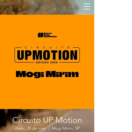
Circuito UP Motion
dom., 29 de mar.
  |  
Mogi Mirim, SP