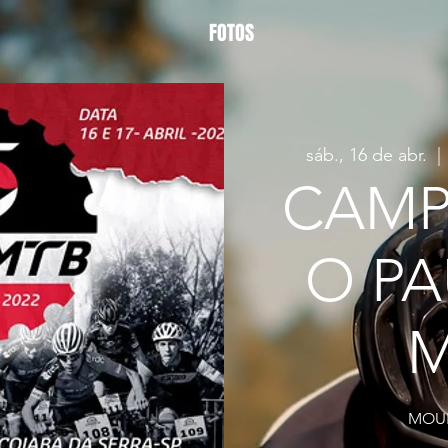
FOTOS
sáb., 16 de abr.
  | 
CAM
O PA
MOUN