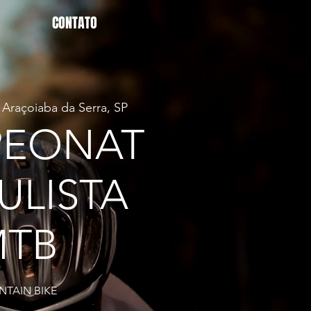
CONTATO
 
Araçoiaba da Serra, SP
PEONAT
ULISTA
MTB
TAIN BIKE