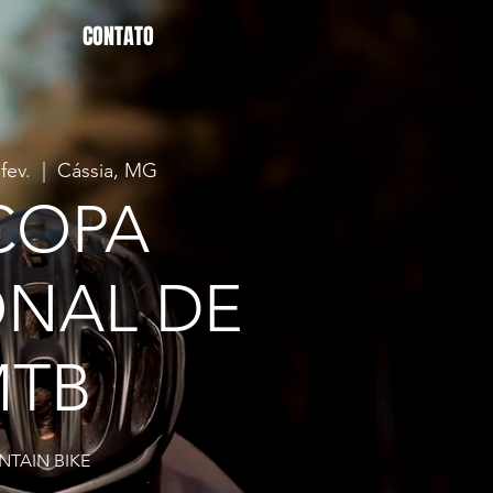
CONTATO
fev.
  |  
Cássia, MG
 COPA
ONAL DE
MTB
TAIN BIKE