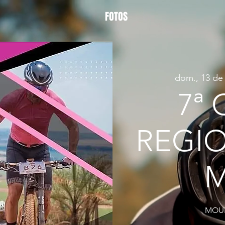
FOTOS
dom., 13 de 
7ª
REGI
MOUN