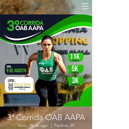
3ª Corrida OAB AAPA
dom., 09 de ago.
  |  
Paulínia, SP